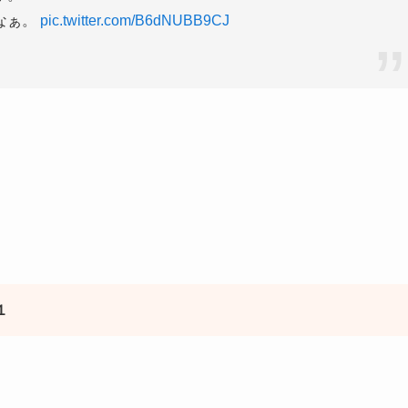
なぁ。
pic.twitter.com/B6dNUBB9CJ
１