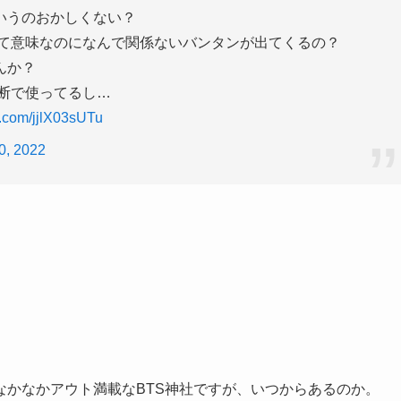
いうのおかしくない？
Sea｣って意味なのになんで関係ないバンタンが出てくるの？
んか？
無断で使ってるし…
er.com/jjlX03sUTu
0, 2022
どなかなかアウト満載なBTS神社ですが、いつからあるのか。