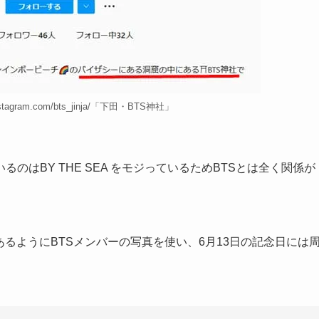
stagram.com/bts_jinja/「下田・BTS神社」
のはBY THE SEA をモジっているためBTSとは全く関係が
像にあるようにBTSメンバーの写真を使い、6月13日の記念日には