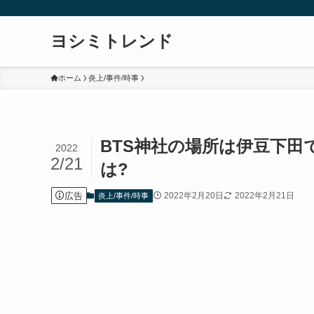
ヨシミトレンド
ホーム
炎上/事件/時事
BTS神社の場所は伊豆下田
2022
2/21
は?
広告
2022年2月20日
2022年2月21日
炎上/事件/時事