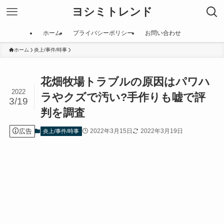
ヨシミトレンド
ホーム
プライバシーポリシー
お問い合わせ
ホーム
炎上/事件/時事
花畑牧場トラブルの原因はパワハ
2022
ラやクズで汚い?手作りも嘘で評
3/19
判を調査
広告
2022年3月15日
2022年3月19日
炎上/事件/時事